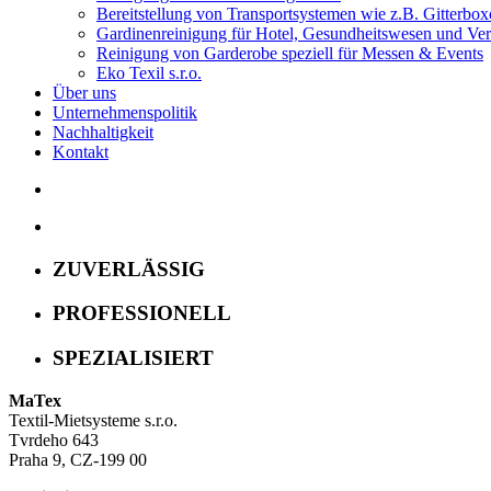
Bereitstellung von Transportsystemen wie z.B. Gitterbox
Gardinenreinigung für Hotel, Gesundheitswesen und Ve
Reinigung von Garderobe speziell für Messen & Events
Eko Texil s.r.o.
Über uns
Unternehmenspolitik
Nachhaltigkeit
Kontakt
ZUVERLÄSSIG
PROFESSIONELL
SPEZIALISIERT
MaTex
Textil-Mietsysteme s.r.o.
Tvrdeho 643
Praha 9, CZ-199 00